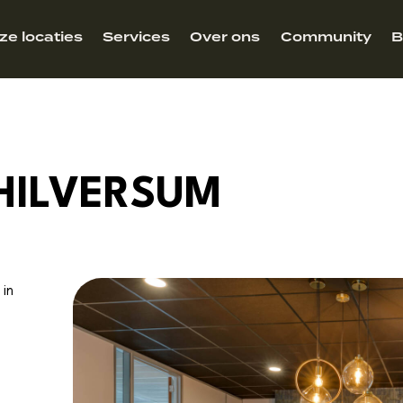
ze locaties
Services
Over ons
Community
B
 HILVERSUM
 in