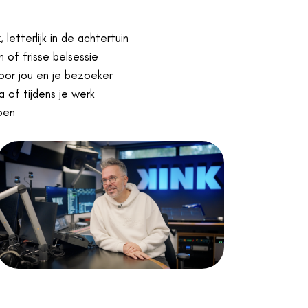
k
, letterlijk in de achtertuin
h of frisse belsessie
oor jou en je bezoeker
 of tijdens je werk
oen