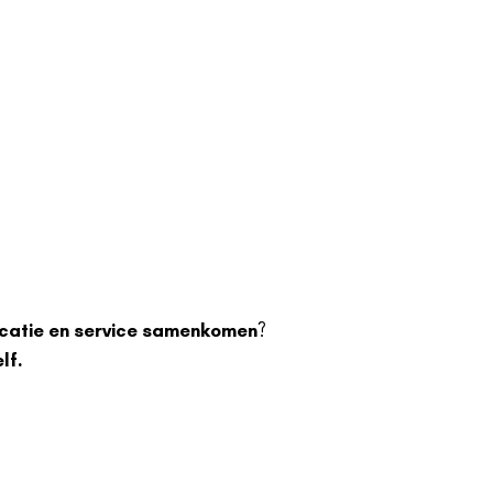
ocatie en service samenkomen
?
lf.