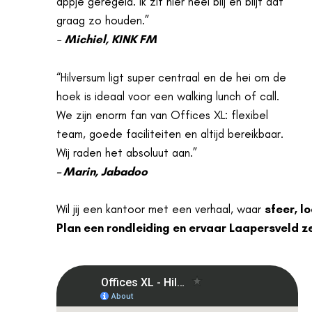
appje geregeld. Ik zit hier heel blij en blijf dat
graag zo houden.”
–
Michiel, KINK FM
“Hilversum ligt super centraal en de hei om de
hoek is ideaal voor een walking lunch of call.
We zijn enorm fan van Offices XL: flexibel
team, goede faciliteiten en altijd bereikbaar.
Wij raden het absoluut aan.”
– Marin, Jabadoo
Wil jij een kantoor met een verhaal, waar
sfeer, l
Plan een rondleiding en ervaar Laapersveld ze