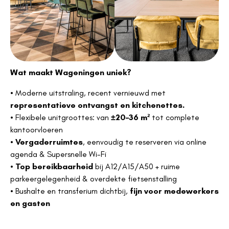
Wat maakt Wageningen uniek?
• Moderne uitstraling, recent vernieuwd met
representatieve ontvangst en
kitchenettes.
• Flexibele unitgroottes: van
±20–36 m²
tot complete
kantoorvloeren
•
Vergaderruimtes
, eenvoudig te reserveren via online
agenda & Supersnelle Wi-Fi
•
Top bereikbaarheid
bij A12/A15/A50 + ruime
parkeergelegenheid & overdekte fietsenstalling
• Bushalte en transferium dichtbij,
fijn voor medewerkers
en gasten